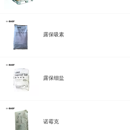
露保吸素
露保细盐
诺霉克